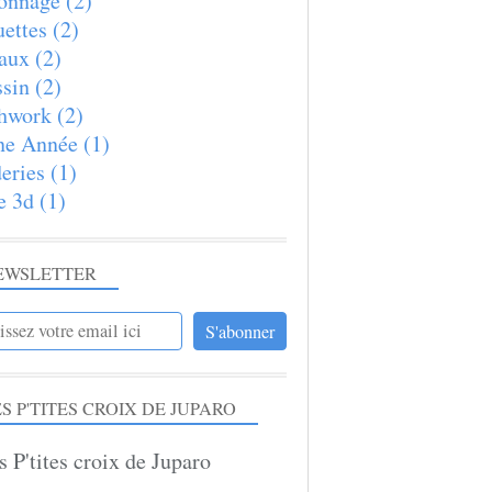
onnage
(2)
ettes
(2)
aux
(2)
sin
(2)
hwork
(2)
ne Année
(1)
eries
(1)
e 3d
(1)
EWSLETTER
S P'TITES CROIX DE JUPARO