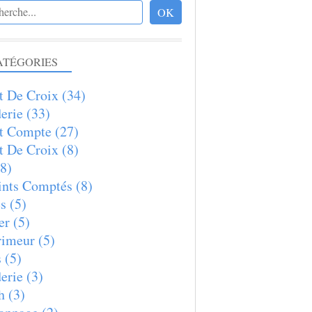
ATÉGORIES
t De Croix
(34)
erie
(33)
t Compte
(27)
t De Croix
(8)
8)
nts Comptés
(8)
s
(5)
er
(5)
rimeur
(5)
s
(5)
erie
(3)
h
(3)