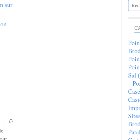
n sur
ASSOCIATION
C
COUTURIÈRES
Poin
LOISIRS CRÉATIFS
Brod
PUCES
PUCES DES COUTURIÈRES
Poin
Poin
Sal
(
Poi
Case
Casi
Imp
Site
…
Brod
de
Patc
Pour