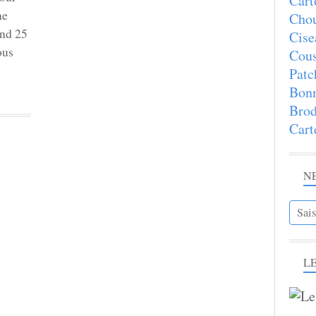
Cart
ne
Chou
end 25
Cise
ous
Cous
Patc
Bon
Brod
Cart
N
LE