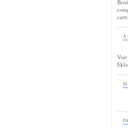
Brod
comp
cart
À
Voir
Ekla
S
P