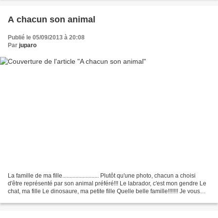
A chacun son animal
Publié le 05/09/2013 à 20:08
Par
juparo
La famille de ma fille......................... Plutôt qu'une photo, chacun a choisi
d'être représenté par son animal préféré!!! Le labrador, c'est mon gendre Le
chat, ma fille Le dinosaure, ma petite fille Quelle belle famille!!!!!!! Je vous
aime tous...