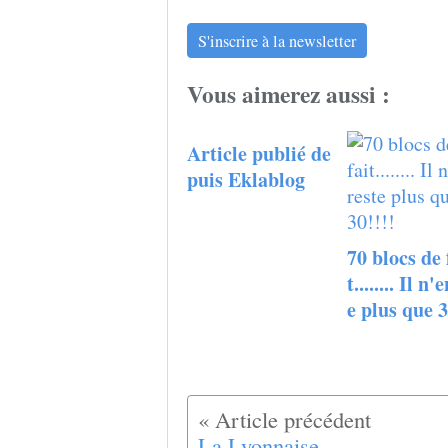
S'inscrire à la newsletter
Vous aimerez aussi :
Article publié de
puis Eklablog
70 blocs de 
t........ Il n'
e plus que 3
La Lyonnaise