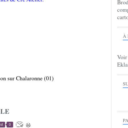
Brod
comp
cart
À
Voir
Ekla
S
CLE
P
st
0