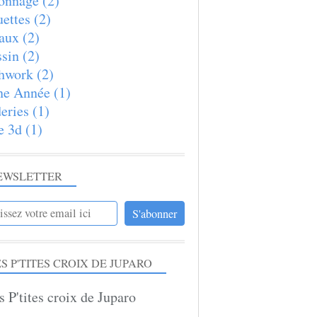
onnage
(2)
ettes
(2)
aux
(2)
sin
(2)
hwork
(2)
ne Année
(1)
eries
(1)
e 3d
(1)
EWSLETTER
S P'TITES CROIX DE JUPARO