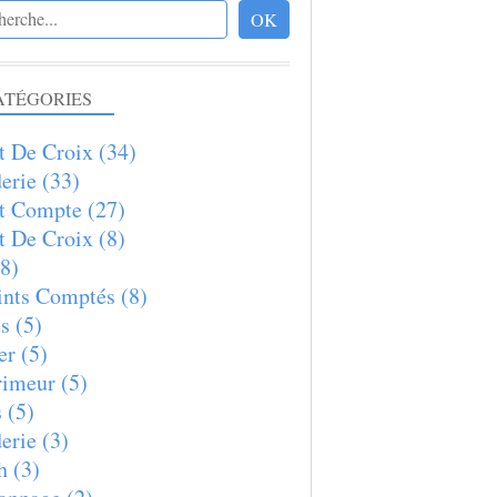
ATÉGORIES
t De Croix
(34)
erie
(33)
t Compte
(27)
t De Croix
(8)
8)
nts Comptés
(8)
s
(5)
er
(5)
rimeur
(5)
s
(5)
erie
(3)
h
(3)