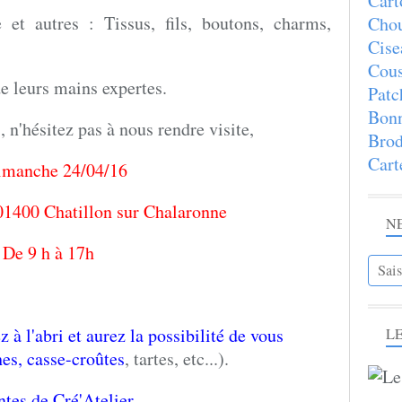
Cart
 et autres : Tissus, fils, boutons, charms,
Chou
Cise
Cous
de leurs mains expertes.
Patc
Bon
, n'hésitez pas à nous rendre visite,
Brod
Cart
dimanche 24/04/16
01400 Chatillon sur Chalaronne
N
De 9 h à 17h
 à l'abri et aurez la possibilité de vous
LE
hes, casse-croûtes
, tartes, etc...).
ntes de Cré'Atelier.