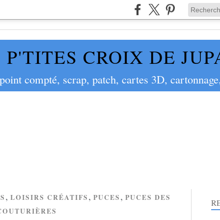
 P'TITES CROIX DE JU
 point compté, scrap, patch, cartes 3D, cartonnage,
,
,
,
S
LOISIRS CRÉATIFS
PUCES
PUCES DES
R
COUTURIÈRES