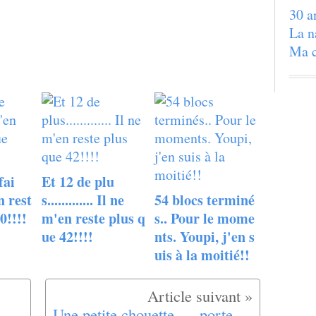
30 a
La n
Ma c
fai
Et 12 de plu
en rest
s............. Il ne
54 blocs terminé
0!!!!
m'en reste plus q
s.. Pour le mome
ue 42!!!!
nts. Youpi, j'en s
uis à la moitié!!
Une petite chouette......porte clé