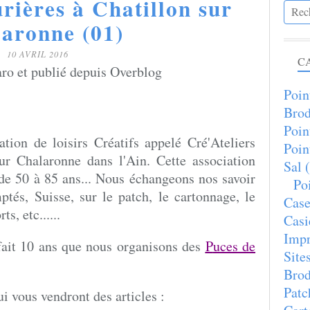
rières à Chatillon sur
aronne (01)
10 AVRIL 2016
C
ro et publié depuis Overblog
Poin
Brod
Poin
ation de loisirs Créatifs appelé Cré'Ateliers
Poin
ur Chalaronne dans l'Ain. Cette association
Sal
(
e 50 à 85 ans... Nous échangeons nos savoir
Poi
ptés, Suisse, sur le patch, le cartonnage, le
Case
s, etc......
Casi
Imp
 fait 10 ans que nous organisons des
P
uces de
Site
Brod
Patc
i vous vendront des articles :