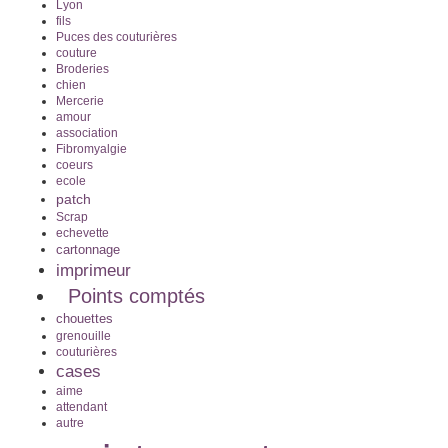
Lyon
fils
Puces des couturières
couture
Broderies
chien
Mercerie
amour
association
Fibromyalgie
coeurs
ecole
patch
Scrap
echevette
cartonnage
imprimeur
Points comptés
chouettes
grenouille
couturières
cases
aime
attendant
autre