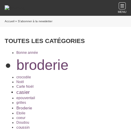
MENU
Accueil
» S'abonner à la newsletter
TOUTES LES CATÉGORIES
Bonne année
broderie
crocodile
Noël
Carte Noël
casier
epouventail
grilles
Broderie
Etoile
coeur
Doudou
coussin