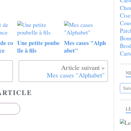
Cart
Chou
Cise
Cous
Patc
Bon
de co
Une petite poube
Mes cases "Alph
Brod
ce
lle à fils
abet"
Cart
N
Mes cases "Alphabet"
ARTICLE
LE