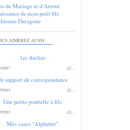
ns de Mariage et d'Amour
aissance de mon petit fils
hienne Daragone
US AIMEREZ AUSSI :
1er Atelier
10/2017
…
n support de correspondance
07/2015
…
Une petite poubelle à fils
07/2015
…
Mes cases "Alphabet"