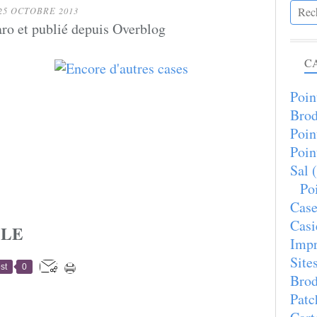
25 OCTOBRE 2013
ro et publié depuis Overblog
C
Poin
Brod
Poin
Poin
Sal
(
Poi
Case
Casi
CLE
Imp
Site
st
0
Brod
Patc