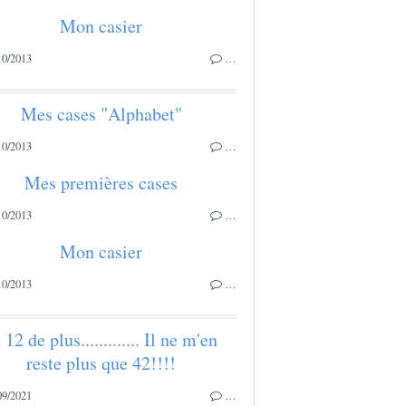
Mon casier
10/2013
…
Mes cases "Alphabet"
10/2013
…
Mes premières cases
10/2013
…
Mon casier
10/2013
…
 12 de plus............. Il ne m'en
reste plus que 42!!!!
09/2021
…