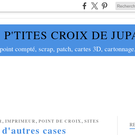
 P'TITES CROIX DE JU
 point compté, scrap, patch, cartes 3D, cartonnage,
,
,
,
R
IMPRIMEUR
POINT DE CROIX
SITES
R
d'autres cases