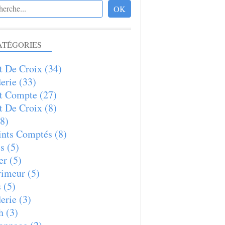
ATÉGORIES
t De Croix
(34)
erie
(33)
t Compte
(27)
t De Croix
(8)
8)
nts Comptés
(8)
s
(5)
er
(5)
rimeur
(5)
s
(5)
erie
(3)
h
(3)