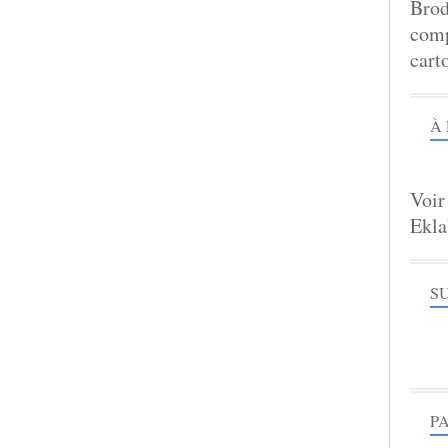
Brod
comp
cart
À
Voir
Ekla
S
P