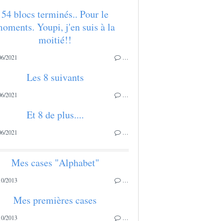
54 blocs terminés.. Pour le
oments. Youpi, j'en suis à la
moitié!!
06/2021
…
Les 8 suivants
06/2021
…
Et 8 de plus....
06/2021
…
Mes cases "Alphabet"
10/2013
…
Mes premières cases
10/2013
…