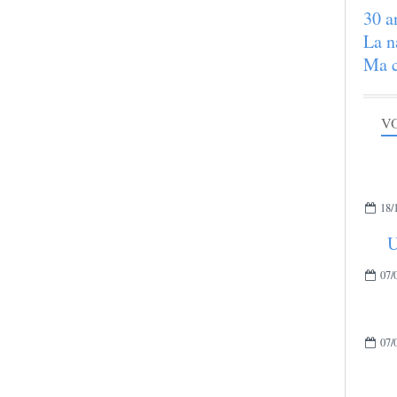
30 a
La n
Ma c
VO
18/
U
07/
07/