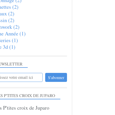
onnage
(2)
ettes
(2)
aux
(2)
sin
(2)
hwork
(2)
ne Année
(1)
eries
(1)
e 3d
(1)
EWSLETTER
S P'TITES CROIX DE JUPARO