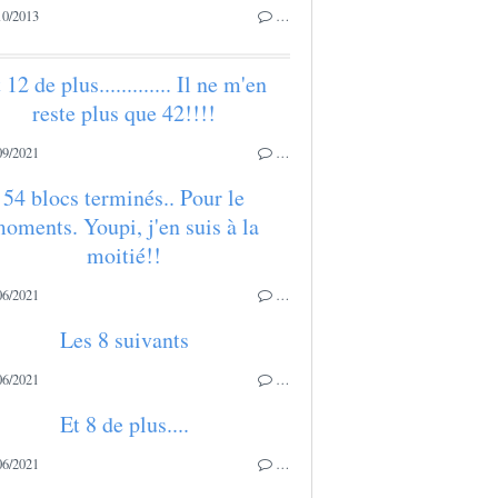
10/2013
…
 12 de plus............. Il ne m'en
reste plus que 42!!!!
09/2021
…
54 blocs terminés.. Pour le
oments. Youpi, j'en suis à la
moitié!!
06/2021
…
Les 8 suivants
06/2021
…
Et 8 de plus....
06/2021
…