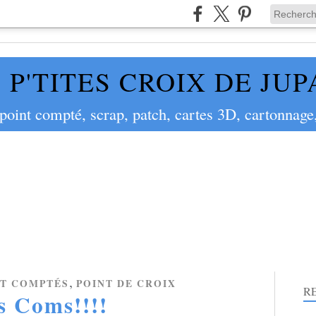
 P'TITES CROIX DE JU
 point compté, scrap, patch, cartes 3D, cartonnage,
,
NT COMPTÉS
POINT DE CROIX
R
s Coms!!!!