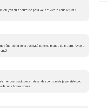
annière j'en suis heureuse pour vous et vive la couture;<br />
e l'énergie et de la positivité dans ce monde de c....brut. A voir et
ientôt
uis hier pour naviguer et laisser des coms, mais je persiste pour
haiter une bonne soirée