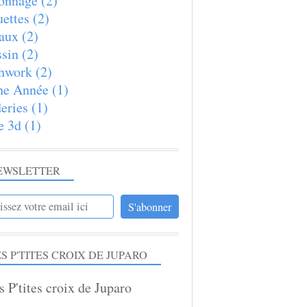
onnage
(2)
ettes
(2)
aux
(2)
sin
(2)
hwork
(2)
ne Année
(1)
eries
(1)
e 3d
(1)
EWSLETTER
S P'TITES CROIX DE JUPARO