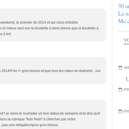
30 a
La n
Ma c
 weekend ,le premier de 2014 et qui nous entraîne
 si! mieux vaut voir la bouteille à demi pleine que la bouteille à
s à toi!
VO
18/
n 2014!!!<br /> gros bisous et que tous tes vœux se réalisent....oui
U
07/
07/
? je viens te souhaiter un bon début de semaine et te dire qu'il
 dans la rubrique "Kdo Noël" à chercher par ordre
il, pas une obligation!gros gros bisous.