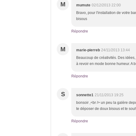
M
mumute
02/12/2013 22:00
Bravo, pour l'installation de votre b
bisous
Répondre
M
marie-pierreb
24/11/2013 13:44
Beaucoup de créativités. Des idées, d
à revoir en mode bonne humeur. A b
Répondre
S
sonnette1
21/11/2013 19:25
bonsoir ,<br /> un peu la galère dep
te déposer de doux bisous et te sou
Répondre