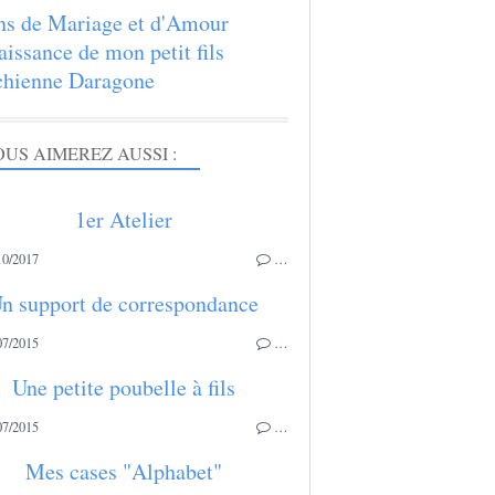
ns de Mariage et d'Amour
aissance de mon petit fils
hienne Daragone
US AIMEREZ AUSSI :
1er Atelier
10/2017
…
n support de correspondance
07/2015
…
Une petite poubelle à fils
07/2015
…
Mes cases "Alphabet"