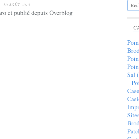
30 AOÛT 2013
ro et publié depuis Overblog
C
Poin
Brod
Poin
Poin
Sal
(
Poi
Case
Casi
Imp
Site
Brod
Patc