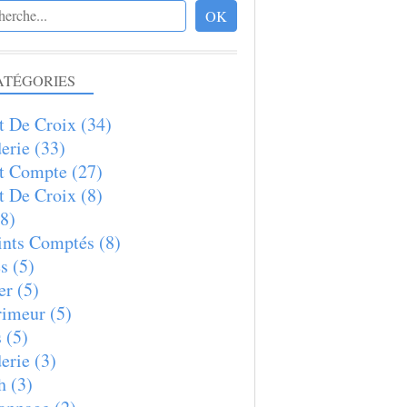
ATÉGORIES
t De Croix
(34)
erie
(33)
t Compte
(27)
t De Croix
(8)
8)
nts Comptés
(8)
s
(5)
er
(5)
rimeur
(5)
s
(5)
erie
(3)
h
(3)