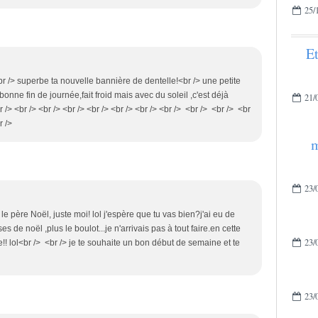
25/
Et
<br /> superbe ta nouvelle bannière de dentelle!<br /> une petite
bonne fin de journée,fait froid mais avec du soleil ,c'est déjà
21/
> <br /> <br /> <br /> <br /> <br /> <br /> <br /> <br /> <br /> <br
r />
m
23/
le père Noël, juste moi! lol j'espère que tu vas bien?j'ai eu de
s de noël ,plus le boulot...je n'arrivais pas à tout faire.en cette
23/
!! lol<br /> <br /> je te souhaite un bon début de semaine et te
23/