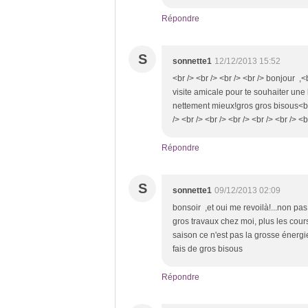
Répondre
S
sonnette1
12/12/2013 15:52
<br /> <br /> <br /> <br /> bonjour ,
visite amicale pour te souhaiter une 
nettement mieux!gros gros bisous<br /
/> <br /> <br /> <br /> <br /> <br /> <b
Répondre
S
sonnette1
09/12/2013 02:09
bonsoir ,et oui me revoilà!...non pas 
gros travaux chez moi, plus les course
saison ce n'est pas la grosse énergie
fais de gros bisous
Répondre