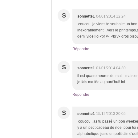
S
sonnette1
04/01/2014 12:24
coucou ,je viens te souhaite un bon
inexorablement ...vers le printemps,si
demi vide! lol<br /> <br /> gros bisou
Répondre
S
sonnette1
01/01/2014 04:30
il est quatre heures du mat....mais e
je fais ma fée aujourd'hui! lol
Répondre
S
sonnette1
15/12/2013 20:05
coucou , as tu passé un bon weekend
y a un petit cadeau de noël pour toi
alphabétique.juste un petit clin d'oe