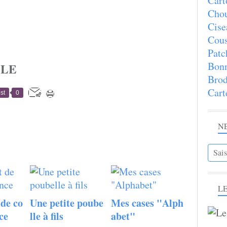
Cart
Chou
Cise
Cous
Patc
Bon
CLE
Brod
Cart
st
0
N
LE
de co
Une petite poube
Mes cases "Alph
ce
lle à fils
abet"