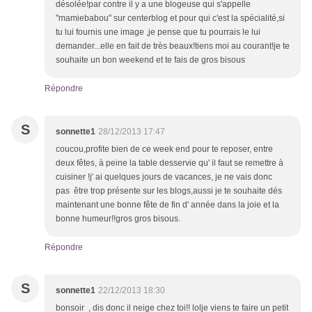
désolée!par contre il y a une blogeuse qui s'appelle
"mamiebabou" sur centerblog et pour qui c'est la spécialité,si
tu lui fournis une image ,je pense que tu pourrais le lui
demander...elle en fait de très beaux!tiens moi au courant!je te
souhaite un bon weekend et te fais de gros bisous
Répondre
S
sonnette1
28/12/2013 17:47
coucou,profite bien de ce week end pour te reposer, entre
deux fêtes, à peine la table desservie qu' il faut se remettre à
cuisiner !j' ai quelques jours de vacances, je ne vais donc
pas être trop présente sur les blogs,aussi je te souhaite dés
maintenant une bonne fête de fin d' année dans la joie et la
bonne humeur!!gros gros bisous.
Répondre
S
sonnette1
22/12/2013 18:30
bonsoir , dis donc il neige chez toi!! lolje viens te faire un petit